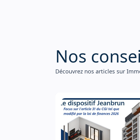
N
o
s
c
o
n
s
e
Découvrez nos articles sur Immo