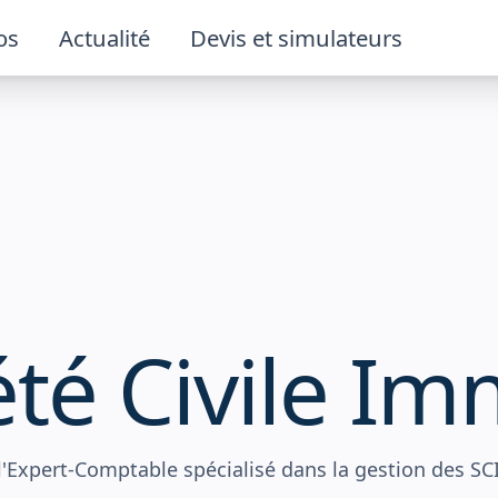
os
Actualité
Devis et simulateurs
Simulateur location
besoins
meublée
ation d'entreprise
Devis déclaration
Immobilie
d'impôts
stion comptable
Devis expertise
été Civile Im
comptable
imisation et
Particulier
veloppement
Expert-Comptable spécialisé dans la gestion des SCI à 