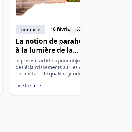
immobilier
16 février 2026
i
La notion de parahôtellerie
F
à la lumière de la
r
jurisprudence et de la
r
le présent article a pour objet d’apporter
Lo
doctrine
des éclaircissements sur les critères
ré
permettant de qualifier juridiquement
en
une activité d’hébergement de «
co
Lire la suite
Li
parahôtelière »