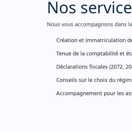
N
o
s
s
e
r
v
i
c
e
Nous vous accompagnons dans la 
Création et immatriculation de
Tenue de la comptabilité et 
Déclarations fiscales (2072, 204
Conseils sur le choix du régime
Accompagnement pour les asse