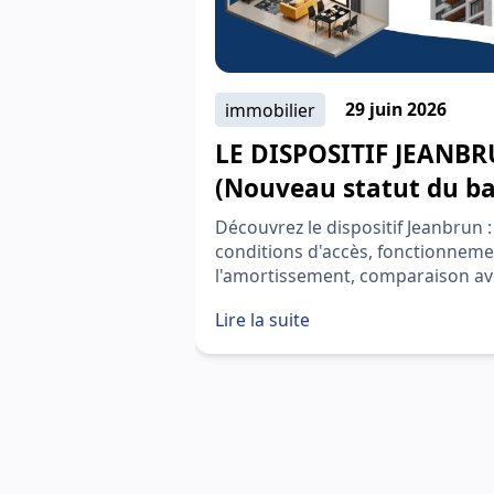
immobilier
29 juin 2026
LE DISPOSITIF JEANB
(Nouveau statut du ba
privé)
Découvrez le dispositif Jeanbrun :
conditions d'accès, fonctionneme
l'amortissement, comparaison av
location nue classique et exempl
Lire la suite
chiffrés pour guider vos choix.