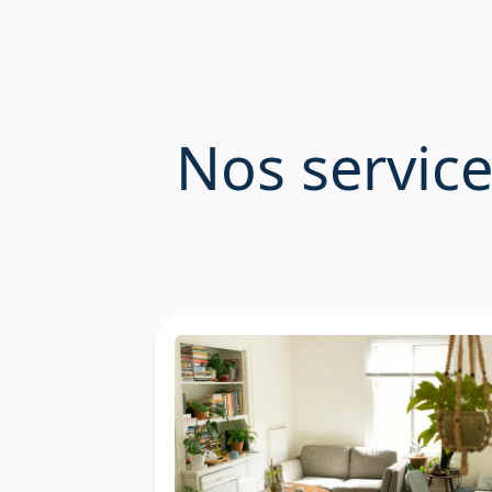
N
o
s
s
e
r
v
i
c