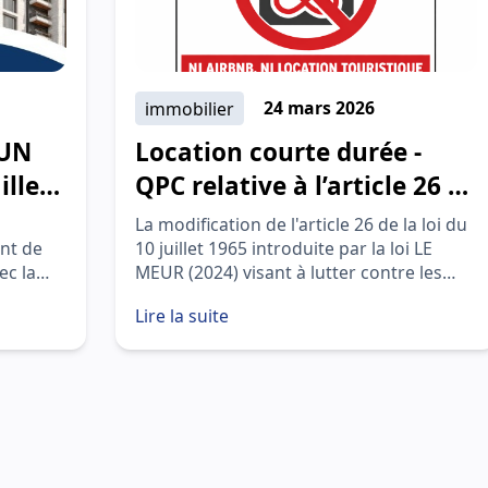
immobilier
24 mars 2026
RUN
Location courte durée -
illeur
QPC relative à l’article 26 de
la loi du 10 juillet 1965
La modification de l'article 26 de la loi du
nt de
10 juillet 1965 introduite par la loi LE
ec la
MEUR (2024) visant à lutter contre les
es
nuisances de la location courte durée
Lire la suite
est-elle constitutionnelle?