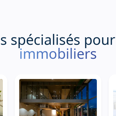
e
s
s
p
é
c
i
a
l
i
s
é
s
p
o
u
r
immobiliers