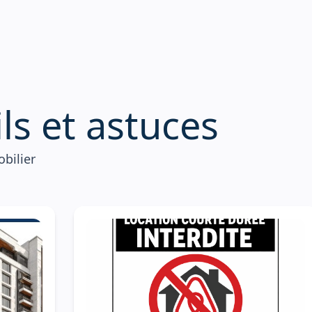
i
l
s
e
t
a
s
t
u
c
e
s
bilier