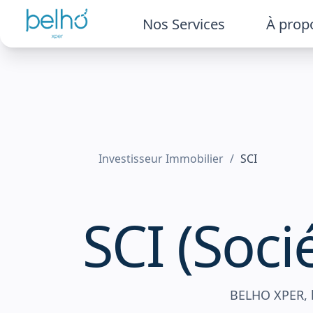
Nos Services
À prop
Votre secteur
Vos 
E-commerce
Cré
Investisseur Immobilier
/
SCI
Professions Libérales
Ge
SCI (Soci
Opt
Startups et PME
dé
BELHO XPER, l'
Artisan et commerçant