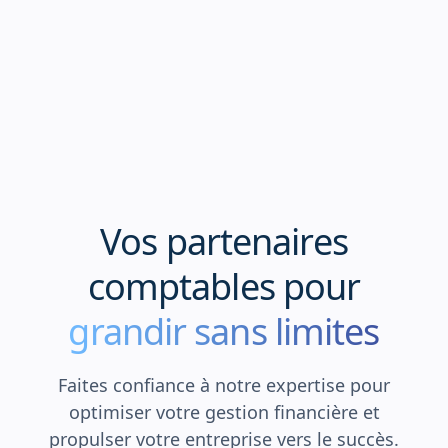
V
o
s
p
a
r
t
e
n
a
i
r
e
s
c
o
m
p
t
a
b
l
e
s
p
o
u
r
grandir sans limites
Faites confiance à notre expertise pour
optimiser votre gestion financière et
propulser votre entreprise vers le succès.