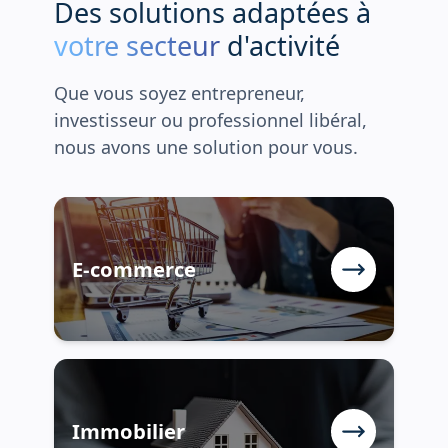
D
e
s
s
o
l
u
t
i
o
n
s
a
d
a
p
t
é
e
s
à
votre secteur
d
'
a
c
t
i
v
i
t
é
Que vous soyez entrepreneur,
investisseur ou professionnel libéral,
nous avons une solution pour vous.
E-commerce
Immobilier