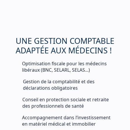
U
N
E
G
E
S
T
I
O
N
C
O
M
P
T
A
B
L
E
A
D
A
P
T
É
E
A
U
X
M
É
D
E
C
I
N
S
!
Optimisation fiscale pour les médecins
libéraux (BNC, SELARL, SELAS...)
Gestion de la comptabilité et des
déclarations obligatoires
Conseil en protection sociale et retraite
des professionnels de santé
Accompagnement dans l’investissement
en matériel médical et immobilier