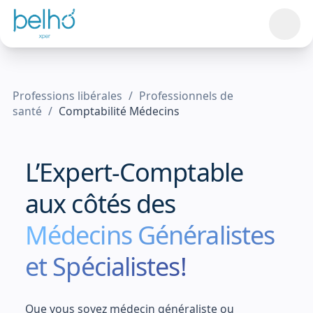
Professions libérales
/
Professionnels de
santé
/
Comptabilité Médecins
L
’
E
x
p
e
r
t
-
C
o
m
p
t
a
b
l
e
a
u
x
c
ô
t
é
s
d
e
s
Médecins Généralistes
et Spécialistes!
Que vous soyez médecin généraliste ou