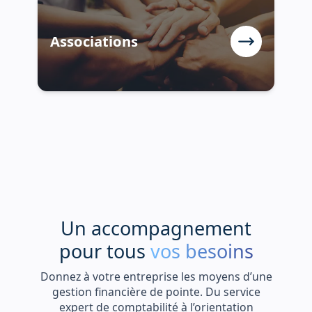
Associations
U
n
a
c
c
o
m
p
a
g
n
e
m
e
n
t
p
o
u
r
t
o
u
s
vos besoins
Donnez à votre entreprise les moyens d’une
gestion financière de pointe. Du service
expert de comptabilité à l’orientation