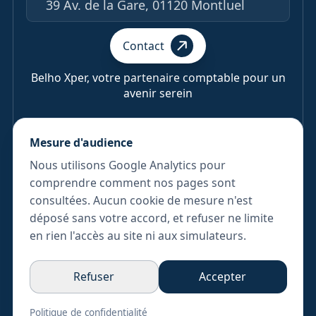
39 Av. de la Gare, 01120 Montluel
Contact
Belho Xper, votre partenaire comptable pour un
avenir serein
Mesure d'audience
Nous utilisons Google Analytics pour
© 2025 Belho Xper. Tous droits réservés.
comprendre comment nos pages sont
Politique de Confidentialité
consultées. Aucun cookie de mesure n'est
déposé sans votre accord, et refuser ne limite
Conditions d'Utilisation
en rien l'accès au site ni aux simulateurs.
Gérer les cookies
Photographies :
Agence Créative Bellecour
Refuser
Accepter
Design & Réalisation :
Agence Web Aetherio
Politique de confidentialité